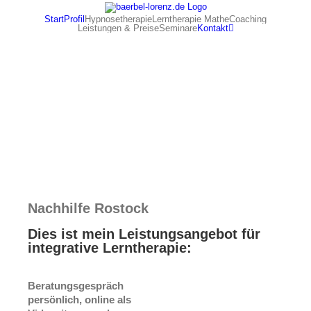
Zum
Start
Profil
Hypnosetherapie
Lerntherapie Mathe
Coaching
Inhalt
Leistungen & Preise
Seminare
Kontakt
springen
Nachhilfe Rostock
Dies ist mein Leistungsangebot für
integrative Lerntherapie:
Beratungsgespräch
persönlich, online als