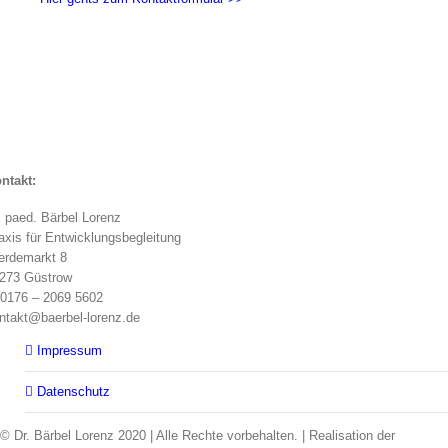
ntakt:
. paed. Bärbel Lorenz
axis für Entwicklungsbegleitung
erdemarkt
8
273 Güstrow
0176 – 2069 5602
ntakt@baerbel-lorenz.de
Impressum
Datenschutz
© Dr. Bärbel Lorenz 2020 | Alle Rechte vorbehalten. | Realisation der